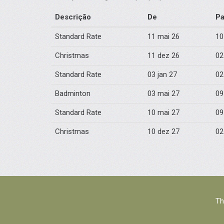
Descrição
De
Pa
Standard Rate
11 mai 26
10
Christmas
11 dez 26
02
Standard Rate
03 jan 27
02
Badminton
03 mai 27
09
Standard Rate
10 mai 27
09
Christmas
10 dez 27
02
Th