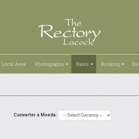
Local Area
Photographs
Rates
Booking
En
Converter a Moeda: