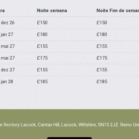
ra
Noite semana
Noite Fim de sema
 dez 26
£150
£150
 jan 27
£180
£180
 mai 27
£155
£155
 mai 27
£175
£175
 dez 27
£155
£155
 jan 28
£185
£185
e Rectory Lacock, Cantax Hill, Lacock, Wiltshire, SN15 2JZ. Reino Un