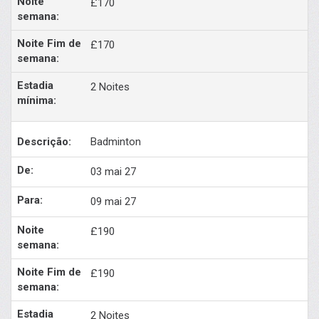
£170
£170
2 Noites
Badminton
03 mai 27
09 mai 27
£190
£190
2 Noites