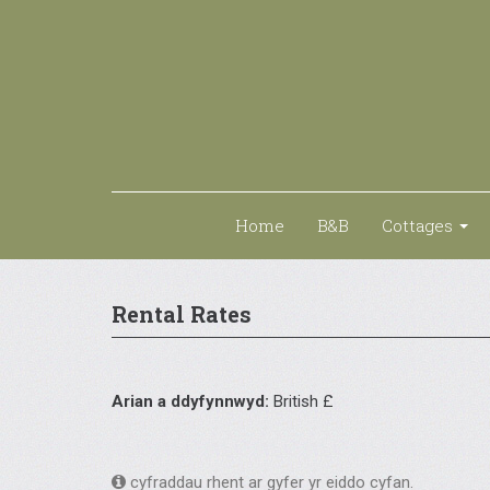
Home
B&B
Cottages
Rental Rates
Arian a ddyfynnwyd:
British £
cyfraddau rhent ar gyfer yr eiddo cyfan.