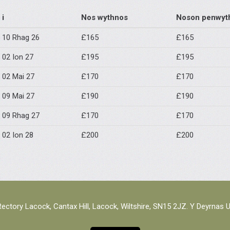
i
Nos wythnos
Noson penwyt
10 Rhag 26
£165
£165
02 Ion 27
£195
£195
02 Mai 27
£170
£170
09 Mai 27
£190
£190
09 Rhag 27
£170
£170
02 Ion 28
£200
£200
ectory Lacock, Cantax Hill, Lacock, Wiltshire, SN15 2JZ. Y Deyrnas 