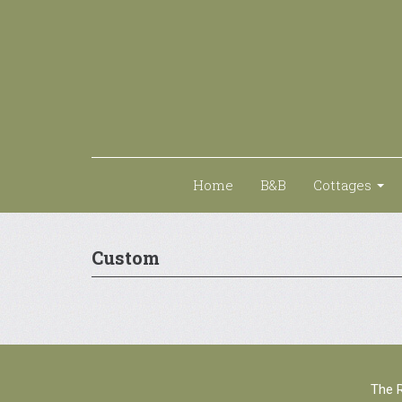
Home
B&B
Cottages
Custom
The R