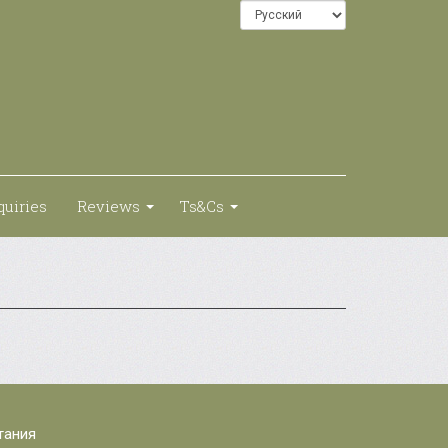
quiries
Reviews
Ts&Cs
итания