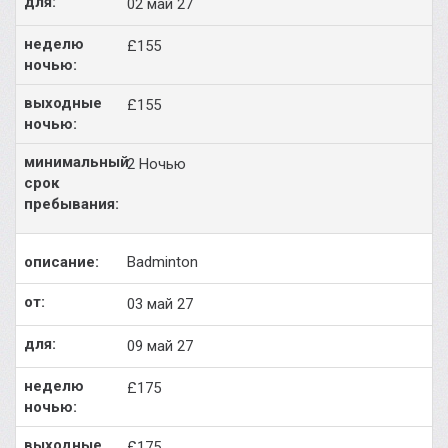
02 май 27
£155
£155
2 Ночью
Badminton
03 май 27
09 май 27
£175
£175