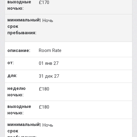
£170
1 Ночь
Room Rate
01 янв 27
31 дек 27
£180
£180
1 Ночь