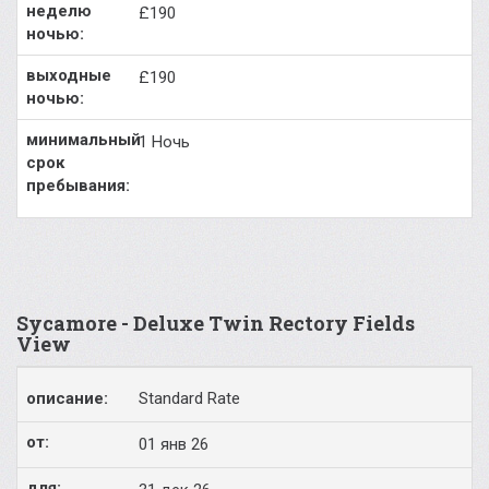
£190
£190
1 Ночь
Sycamore - Deluxe Twin Rectory Fields
View
Standard Rate
01 янв 26