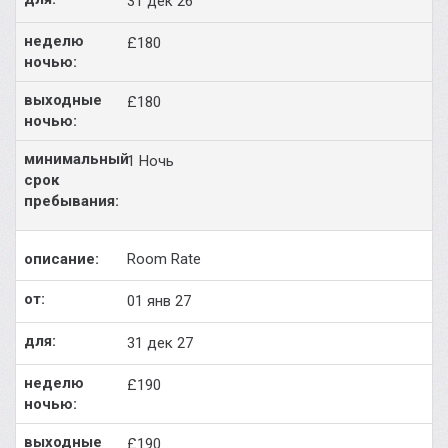
31 дек 26
£180
£180
1 Ночь
Room Rate
01 янв 27
31 дек 27
£190
£190