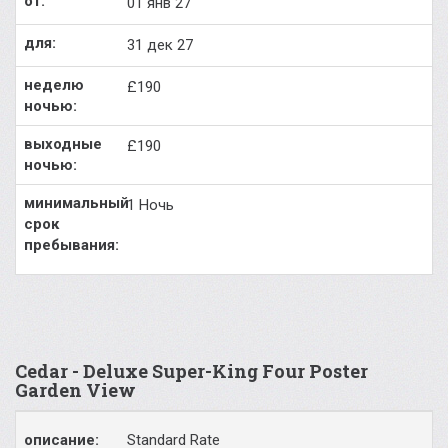
01 янв 27
31 дек 27
£190
£190
1 Ночь
Cedar - Deluxe Super-King Four Poster
Garden View
Standard Rate