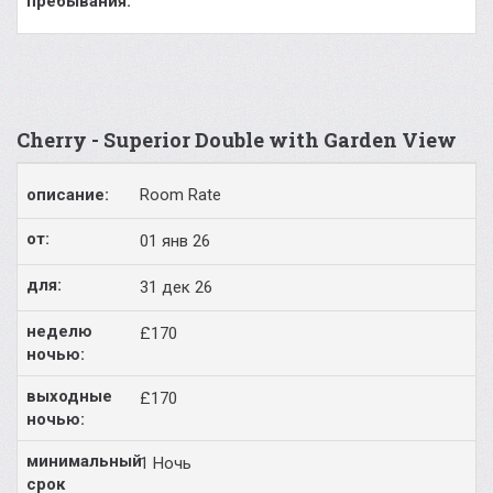
Cherry - Superior Double with Garden View
Room Rate
01 янв 26
31 дек 26
£170
£170
1 Ночь