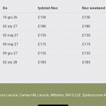
Do
tydzień Noc
Noc weekend
10 gru 26
£150
£150
02 sty 27
£180
£180
02 maj 27
£155
£155
09 maj 27
£175
£175
09 gru 27
£155
£155
02 sty 28
£185
£185
ory Lacock, Cantax Hill, Lacock, Wiltshire, SN15 2JZ. Zjednoczone 