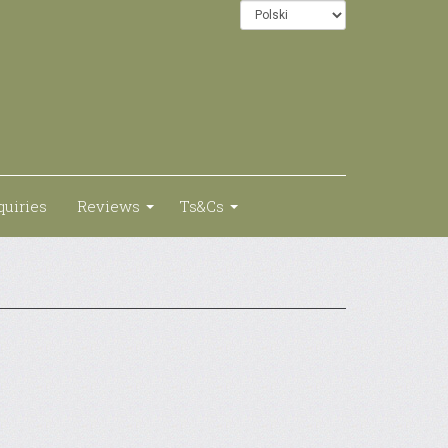
quiries
Reviews
Ts&Cs