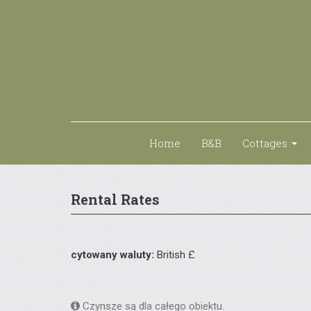
Home
B&B
Cottages
Rental Rates
cytowany waluty:
British £
Czynsze są dla całego obiektu.