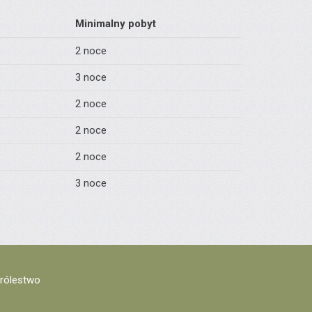
Minimalny pobyt
2 noce
3 noce
2 noce
2 noce
2 noce
3 noce
Królestwo