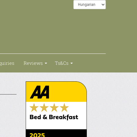
quiries
Reviews
Ts&Cs