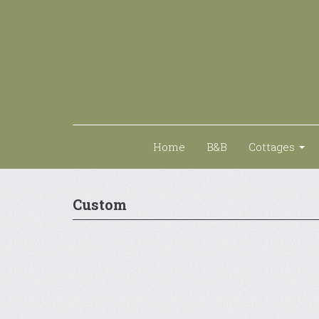
Home
B&B
Cottages
Custom