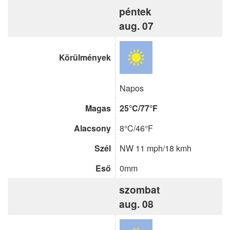
péntek
aug. 07
Körülmények
Napos
Magas
25°C/77°F
Alacsony
8°C/46°F
Szél
NW 11 mph/18 kmh
Eső
0mm
szombat
aug. 08