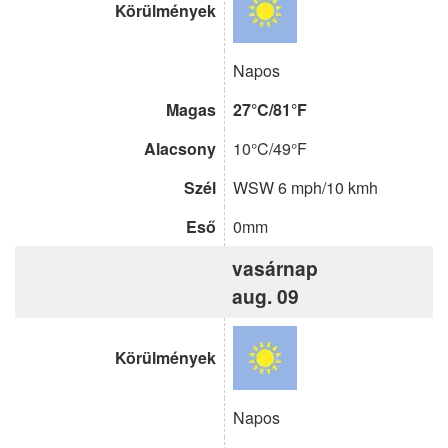
Körülmények
Napos
Magas
27°C/81°F
Alacsony
10°C/49°F
Szél
WSW 6 mph/10 kmh
Eső
0mm
vasárnap
aug. 09
Körülmények
Napos