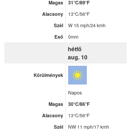
Magas
31°C/89°F
Alacsony
13°C/56°F
Szél
W 15 mph/24 kmh
Eső
0mm
hétfő
aug. 10
Körülmények
Napos
Magas
30°C/86°F
Alacsony
13°C/56°F
Szél
NW 11 mph/17 kmh