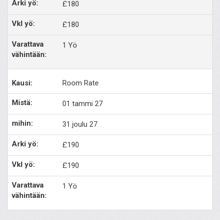
£180
£180
1 Yö
Room Rate
01 tammi 27
31 joulu 27
£190
£190
1 Yö