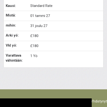
Standard Rate
01 tammi 27
31 joulu 27
£180
£180
1 Yö
The Rectory Lacock, Cantax Hill, Lacock, Wiltshire, SN15 2JZ. Yhdistynyt
kuningaskunta