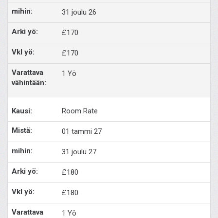
31 joulu 26
£170
£170
1 Yö
Room Rate
01 tammi 27
31 joulu 27
£180
£180
1 Yö