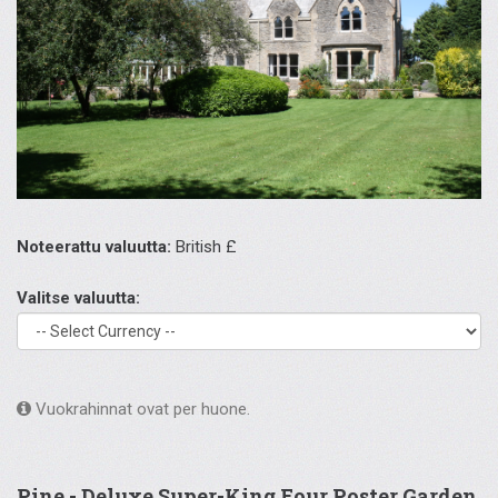
Noteerattu valuutta:
British £
Valitse valuutta:
Vuokrahinnat ovat per huone.
Pine - Deluxe Super-King Four Poster Garden