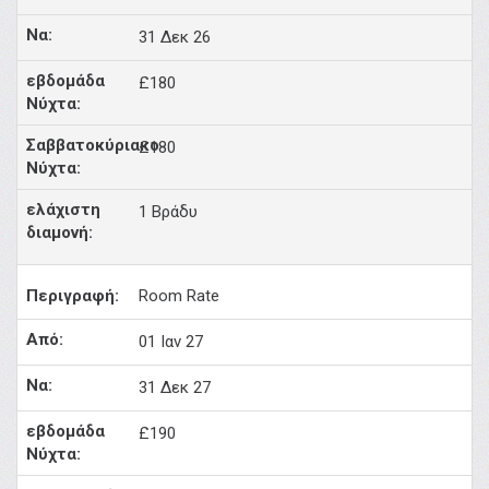
31 Δεκ 26
£180
£180
1 Βράδυ
Room Rate
01 Ιαν 27
31 Δεκ 27
£190