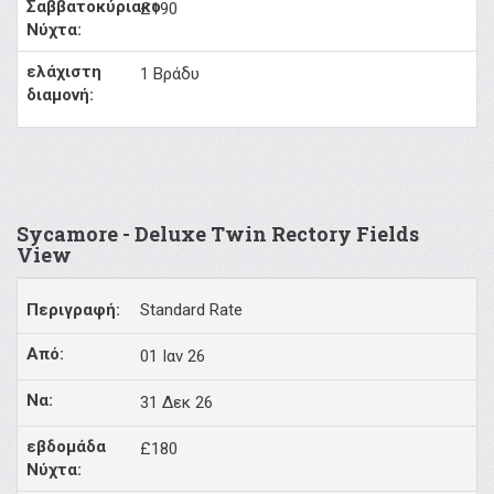
£190
1 Βράδυ
Sycamore - Deluxe Twin Rectory Fields
View
Standard Rate
01 Ιαν 26
31 Δεκ 26
£180