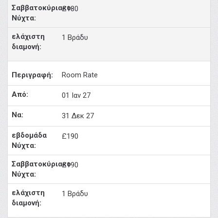
£180
1 Βράδυ
Room Rate
01 Ιαν 27
31 Δεκ 27
£190
£190
1 Βράδυ