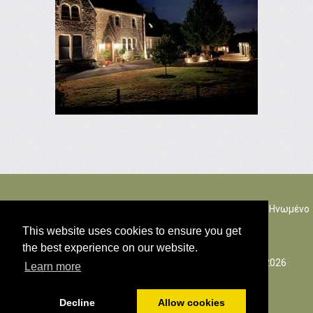
The Rectory Lacock, Cantax Hill, Lacock, Wiltshire, SN15 2JZ. Ηνωμένο
Βασίλειο
This website uses cookies to ensure you get
the best experience on our website.
© Όλα τα πνευματικά δικαιώματα του περιεχομένου 2026
Learn more
Πολιτική cookies
Decline
Allow cookies
Powered by
PromoteMyPlace.com