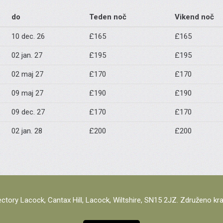
do
Teden noč
Vikend noč
10 dec. 26
£165
£165
02 jan. 27
£195
£195
02 maj 27
£170
£170
09 maj 27
£190
£190
09 dec. 27
£170
£170
02 jan. 28
£200
£200
ctory Lacock, Cantax Hill, Lacock, Wiltshire, SN15 2JZ. Združeno kra