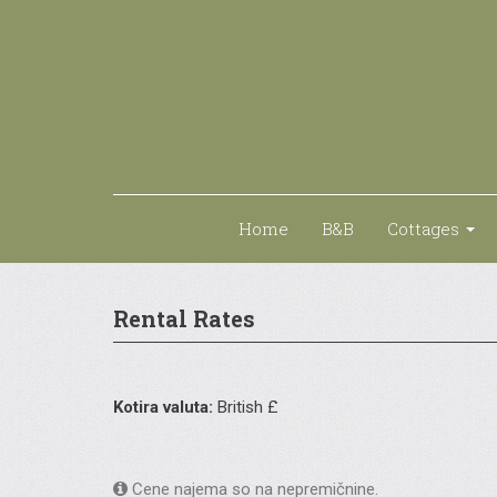
Home
B&B
Cottages
Rental Rates
Kotira valuta:
British £
Cene najema so na nepremičnine.