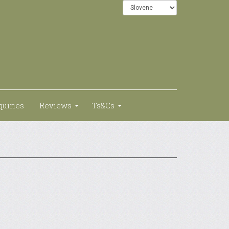
quiries
Reviews
Ts&Cs